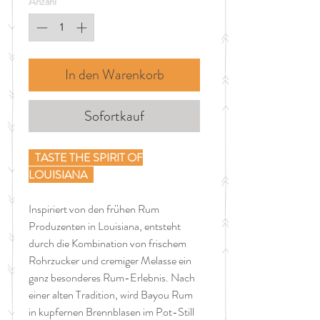
Anzahl
*
Liter
In den Warenkorb
Sofortkauf
TASTE THE SPIRIT OF
LOUISIANA
Inspiriert von den frühen Rum
Produzenten in Louisiana, entsteht
durch die Kombination von frischem
Rohrzucker und cremiger Melasse ein
ganz besonderes Rum-Erlebnis. Nach
einer alten Tradition, wird Bayou Rum
in kupfernen Brennblasen im Pot-Still