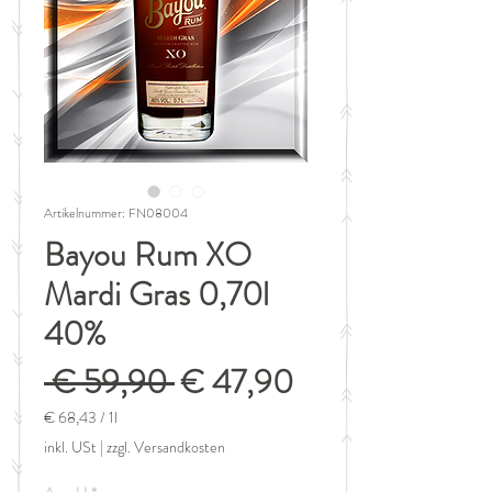
Artikelnummer: FN08004
Bayou Rum XO
Mardi Gras 0,70l
40%
Standardpreis
Sale-
 € 59,90 
€ 47,90
Preis
€ 68,43
/
1l
€ 68,43
inkl. USt
|
zzgl. Versandkosten
pro
1