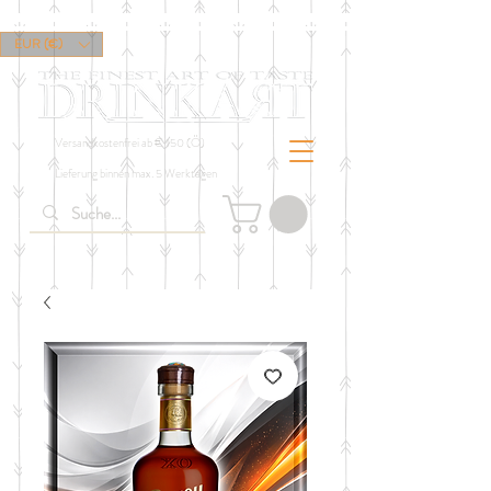
EUR (€)
Versandkostenfrei ab € 150 (Ö)
Lieferung binnen max. 5 Werktagen