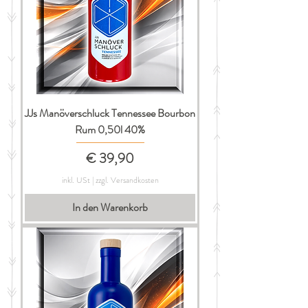
JJs Manöverschluck Tennessee Bourbon
Rum 0,50l 40%
Preis
€ 39,90
inkl. USt
|
zzgl. Versandkosten
In den Warenkorb