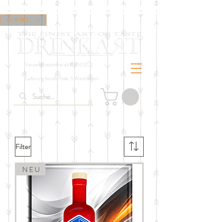
EUR (€)
Versandkostenfrei ab € 150 (Ö)
Lieferung binnen max. 5 Werktagen
Filter
N E U