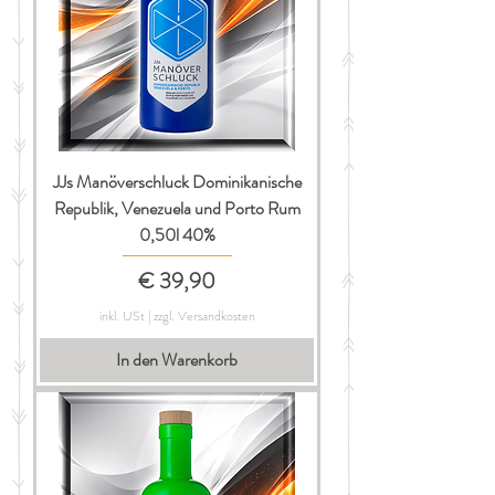
JJs Manöverschluck Dominikanische
Republik, Venezuela und Porto Rum
0,50l 40%
Preis
€ 39,90
inkl. USt
|
zzgl. Versandkosten
In den Warenkorb