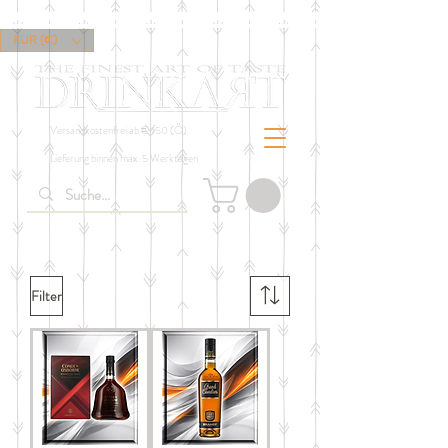
EUR (€)
Versandkostenfrei ab € 150 (Ö)
Lieferung binnen max. 5 Werktagen
Filter