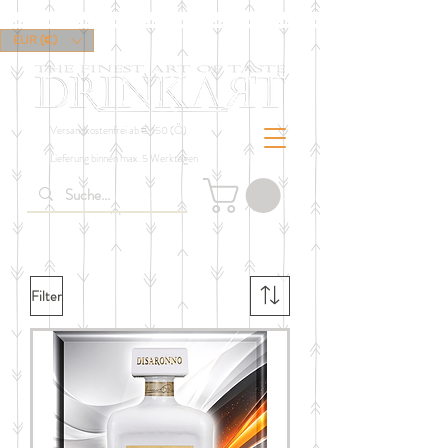
EUR (€)
Versandkostenfrei ab € 150 (Ö)
Lieferung binnen max. 5 Werktagen
Filter