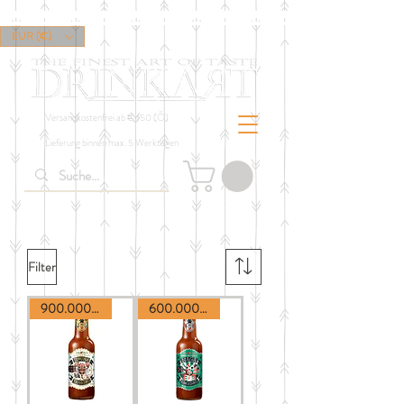
EUR (€)
Versandkostenfrei ab € 150 (Ö)
Lieferung binnen max. 5 Werktagen
Filter
900.000 Scoville
600.000 Scoville