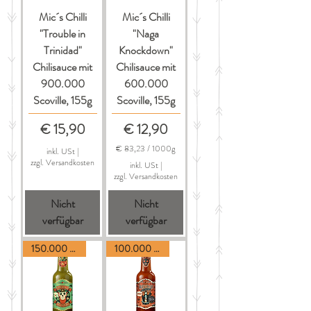
Mic´s Chilli
Mic´s Chilli
"Trouble in
"Naga
Trinidad"
Knockdown"
Chilisauce mit
Chilisauce mit
900.000
600.000
Scoville, 155g
Scoville, 155g
Preis
Preis
€ 15,90
€ 12,90
€ 83,23
/
1000g
inkl. USt
|
€
zzgl. Versandkosten
inkl. USt
|
zzgl. Versandkosten
8
3
Nicht
Nicht
,
2
verfügbar
verfügbar
3
p
150.000 Scoville
100.000 Scoville
r
o
1
0
0
0