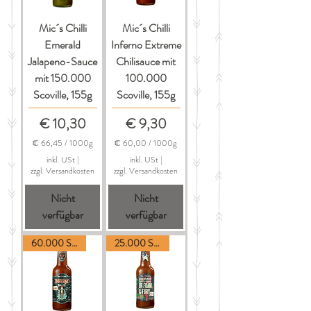
G
r
Mic´s Chilli
Mic´s Chilli
a
m
Emerald
Inferno Extreme
m
Jalapeno-Sauce
Chilisauce mit
mit 150.000
100.000
Scoville, 155g
Scoville, 155g
Preis
Preis
€ 10,30
€ 9,30
€ 66,45
/
1000g
€ 60,00
/
1000g
€
€
inkl. USt
|
inkl. USt
|
zzgl. Versandkosten
zzgl. Versandkosten
6
6
6
0
Nicht
Nicht
,
,
4
0
verfügbar
verfügbar
5
0
p
p
60.000 Scoville
25.000 Scoville
r
r
o
o
1
1
0
0
0
0
0
0
G
G