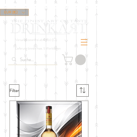
EUR (€)
Versandkostenfrei ab € 150 (Ö)
Lieferung binnen max. 5 Werktagen
Filter