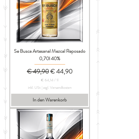
Se Busca Artesanal Mezcal Reposado
0,70l 40%
Standardpreis
Sale-Preis
€ 49,90
€ 44,90
€ 64,14
/
1l
€
inkl. USt
|
zzgl. Versandkosten
6
In den Warenkorb
4
,
1
4
p
r
o
1