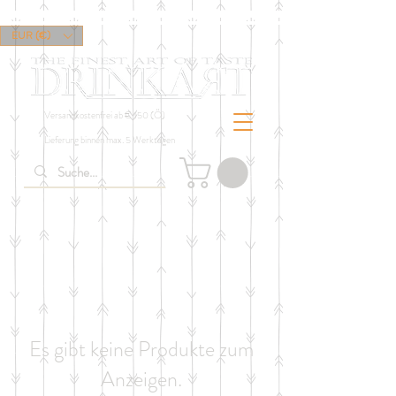
EUR (€)
Versandkostenfrei ab € 150 (Ö)
Lieferung binnen max. 5 Werktagen
Es gibt keine Produkte zum
Anzeigen.