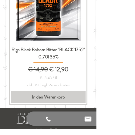
Riga Black Balsam Bitter "BLACK 1752"
0,70l 35%
Standardpreis
Sale-Preis
€ 14,90
€ 12,90
€ 18,43
/
1l
€
inkl. USt
|
zzgl. Versandkosten
1
In den Warenkorb
8
,
4
3
p
r
o
by Florian Nindl
1