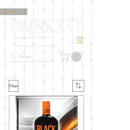
EUR (€)
Versandkostenfrei ab € 150 (Ö)
Lieferung binnen max. 5 Werktagen
Filter