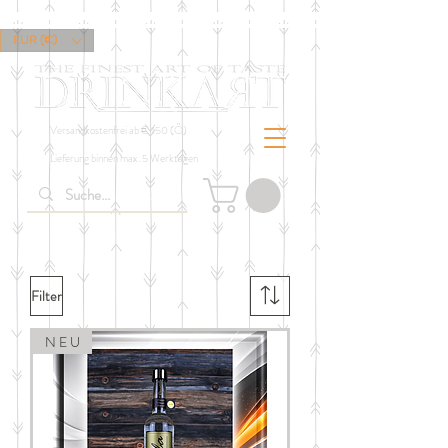
EUR (€)
Versandkostenfrei ab € 150 (Ö)
Lieferung binnen max. 5 Werktagen
Filter
N E U