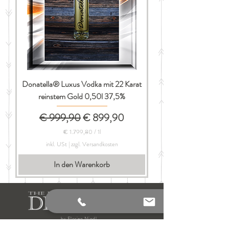
Donatella® Luxus Vodka mit 22 Karat
reinstem Gold 0,50l 37,5%
Standardpreis
Sale-Preis
€ 999,90
€ 899,90
€ 1.799,80
/
1l
€
inkl. USt
|
zzgl. Versandkosten
1
In den Warenkorb
.
7
9
9
,
8
0
by Florian Nindl
p