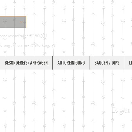
sandkostenfrei ab € 150 (Ö)
ferung binnen max. 5 Werktagen
BESONDERE(S) ANFRAGEN
AUTOREINIGUNG
SAUCEN / DIPS
L
Es gibt