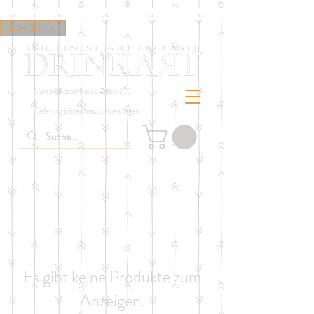
EUR (€)
Versandkostenfrei ab € 150 (Ö)
Lieferung binnen max. 5 Werktagen
Es gibt keine Produkte zum
Anzeigen.