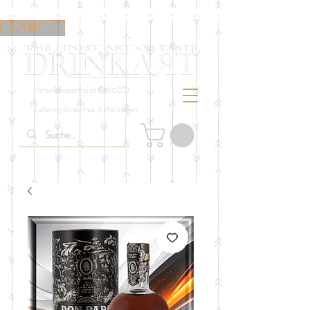
EUR (€)
Versandkostenfrei ab € 150 (Ö)
Lieferung binnen max. 5 Werktagen