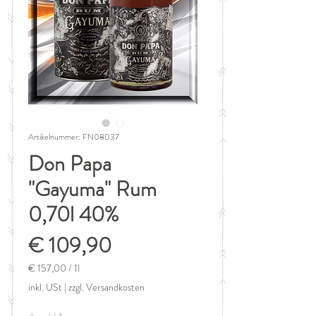
Artikelnummer: FN08037
Don Papa
"Gayuma" Rum
0,70l 40%
Preis
€ 109,90
€ 157,00
/
1l
€ 157,00
inkl. USt
|
zzgl. Versandkosten
pro
1