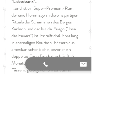
“Liebestrank”...
...und ist ein Super-Premium-Rum,
der eine Hommage an die einzigartigen
Rituale der Schamanen des Berges
Kanlaon und der Isla del Fuego ("Insel
des Feuers") ist. Er reift drei Jahre lang
in ehemaligen Bourbon-Fässern aus
amerikanischer Eiche, bevor er ein
doppeltes Fass-Finish durchläuft: 6
Monate in High-Toast-Ex-Rioja-
Fässern, gefolgt von 3 Monaten in
reichhaltigen, wärmenden und rauchig
gerösteten Eichenfässern, die erstmals
schottischen Whisky von der
legendären Insel Islay enthielten.So
entstand ein Rum, der auch Whisky-
Liebhaber von sich überzeugen kann.
Inhalt: 0,70l