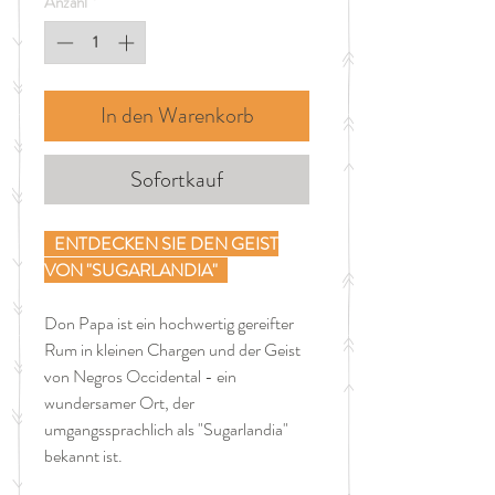
Anzahl
*
Liter
In den Warenkorb
Sofortkauf
ENTDECKEN SIE DEN GEIST
VON "SUGARLANDIA"
Don Papa ist ein hochwertig gereifter
Rum in kleinen Chargen und der Geist
von Negros Occidental - ein
wundersamer Ort, der
umgangssprachlich als "Sugarlandia"
bekannt ist.