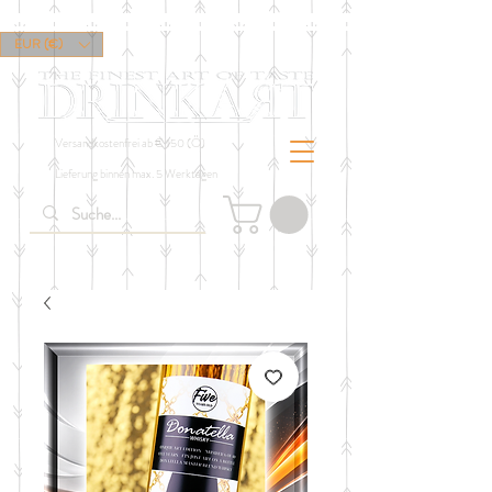
EUR (€)
Versandkostenfrei ab € 150 (Ö)
Lieferung binnen max. 5 Werktagen