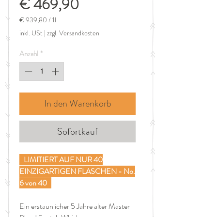
Sale-
€ 469,90
Preis
€ 939,80
/
1l
€ 939,80
inkl. USt
|
zzgl. Versandkosten
pro
1
Anzahl
*
Liter
In den Warenkorb
Sofortkauf
LIMITIERT AUF NUR 40
EINZIGARTIGEN FLASCHEN - No.
6 von 40
Ein erstaunlicher 5 Jahre alter Master