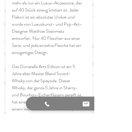
mehr als nur ein Luxus-Accessoire, das
auf 40 Stück streng limitiert ist. Jeder
Flakon ist ein absolutes Unikat und
wurde von Luxuskunst- und Pop-Art-
Designer Matthias Steinmetz
entworfen. Nur 40 Flaschen aus einer
Serie, und jede einzelne Flasche hat ein
einzigartiges Design.
Das Donatella Arts Edition ist ein 5
Jahre alter Master Blend Scotch
Whisky von der Speyside. Dieser
Whisky, der ganze 5 Jahre in Sherry-
und Bourbon-Eichenfässern gereift ist,
hat einen kräftigen Geschmack mit
einem leichten Hauch von Vanille,
frischer und würziger Eiche, außerdem
mit einer leicht rauchigen Note. Speziell
für Sammler und Enthusiasten.