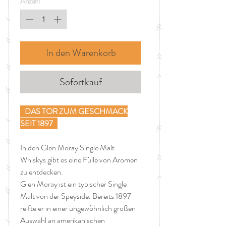
Anzahl
*
Liter
In den Warenkorb
Sofortkauf
DAS TOR ZUM GESCHMACK
SEIT 1897
In den Glen Moray Single Malt
Whiskys gibt es eine Fülle von Aromen
zu entdecken.
Glen Moray ist ein typischer Single
Malt von der Speyside. Bereits 1897
reifte er in einer ungewöhnlich großen
Auswahl an amerikanischen