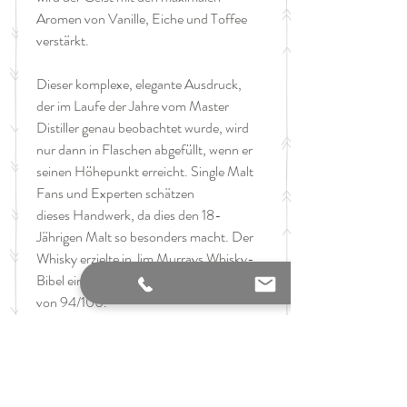
Aromen von Vanille, Eiche und Toffee
verstärkt.
Dieser komplexe, elegante Ausdruck,
der im Laufe der Jahre vom Master
Distiller genau beobachtet wurde, wird
nur dann in Flaschen abgefüllt, wenn er
seinen Höhepunkt erreicht. Single Malt
Fans und Experten schätzen
dieses Handwerk, da dies den 18-
Jährigen Malt so besonders macht. Der
Whisky erzielte in Jim Murrays Whisky-
Bibel einen außergewöhnlichen Wert
von 94/100.
Inhalt: 0,70l
Alkoholgehalt: 47,2%
GTIN: 5060116321661