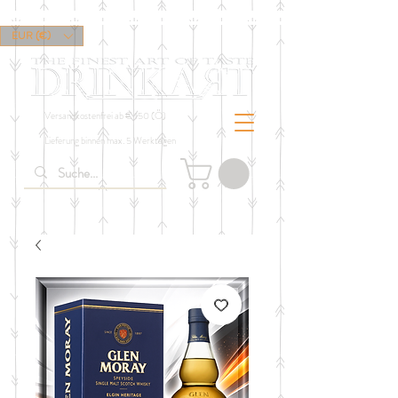
EUR (€)
Versandkostenfrei ab € 150 (Ö)
Lieferung binnen max. 5 Werktagen