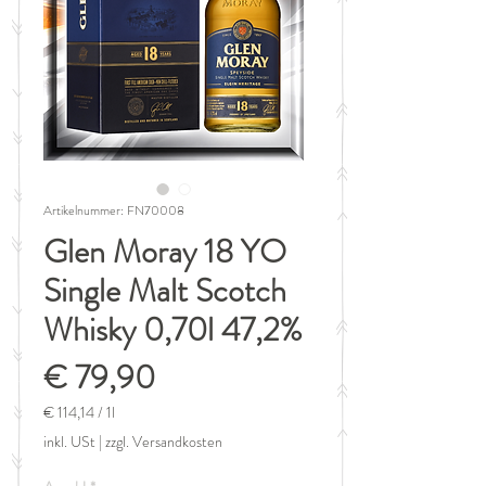
Artikelnummer: FN70008
Glen Moray 18 YO
Single Malt Scotch
Whisky 0,70l 47,2%
Preis
€ 79,90
€ 114,14
/
1l
€ 114,14
inkl. USt
|
zzgl. Versandkosten
pro
1