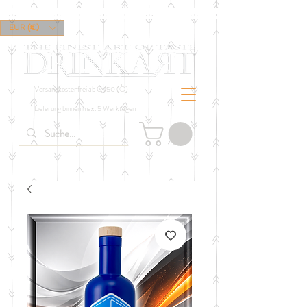
EUR (€)
Versandkostenfrei ab € 150 (Ö)
Lieferung binnen max. 5 Werktagen