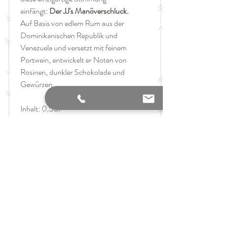
einfängt:
Der JJ's Manöverschluck.
Auf Basis von edlem Rum aus der
Dominikanischen Republik und
Venezuela und versetzt mit feinem
Portwein, entwickelt er Noten von
Rosinen, dunkler Schokolade und
Gewürzen.
Inhalt: 0,50l
Alkoholgehalt: 40%
GTIN: 4270001208743
Hersteller
JJ Manöverschluck UG, Zinnowitzer Str. 5,
the finest art of taste
10115 Berlin, Deutschland
In der Nase entfaltet dieser Rum Noten
Verkauf alkoholischer Getränke nur
von Rosinen, dunkler Schokolade und