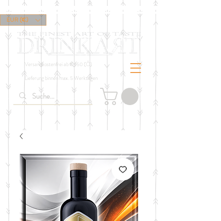
EUR (€)
Versandkostenfrei ab € 150 (Ö)
Lieferung binnen max. 5 Werktagen