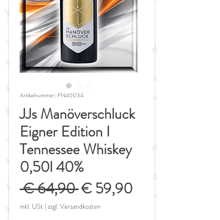
Artikelnummer: FN40034
JJs Manöverschluck
Eigner Edition I
Tennessee Whiskey
0,50l 40%
Standardpreis
Sale-
 € 64,90 
€ 59,90
Preis
inkl. USt
|
zzgl. Versandkosten