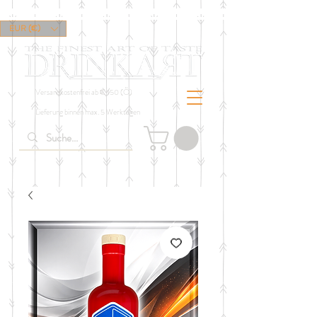
EUR (€)
Versandkostenfrei ab € 150 (Ö)
Lieferung binnen max. 5 Werktagen