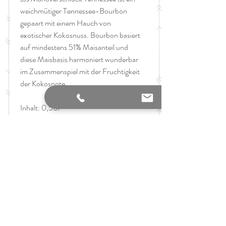
weichmütiger Tennessee-Bourbon
gepaart mit einem Hauch von
exotischer Kokosnuss. Bourbon basiert
auf mindestens 51% Maisanteil und
diese Maisbasis harmoniert wunderbar
im Zusammenspiel mit der Fruchtigkeit
der Kokosnote.
Inhalt: 0,50l
Alkoholgehalt: 40%
GTIN: 4270001208774
Hersteller
JJ Manöverschluck UG, Zinnowitzer Str. 5,
the finest art of taste
10115 Berlin, Deutschland
Rum trifft auf Tennessee-Bourbon
Verkauf alkoholischer Getränke nur
Segler Spirituose mit einem weichmütigen