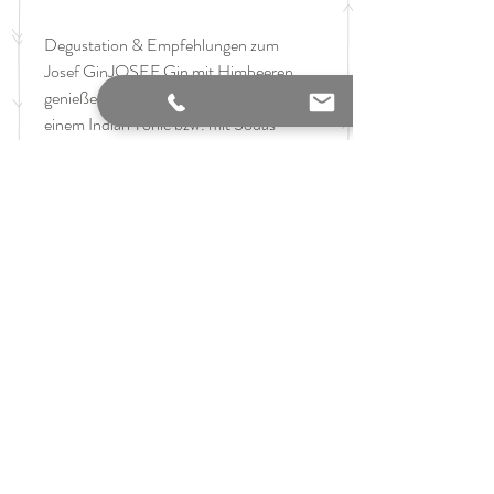
Degustation & Empfehlungen zum
Josef GinJOSEF Gin mit Himbeeren
genießen Sie am besten gut gekühlt mit
einem Indian Tonic bzw. mit Sodas
ihrer Wahl. Er passt perfekt zu
Mischgetränken, andererseits
verbreitet pur einen Hauch von
Sommer.
Wichtig:
Der Inhalt sieht auf dem Bild rosa aus,
ist aber tatsächlich farblos.
Inhalt: 0,50l
Alkoholgehalt: 42%
Hersteller