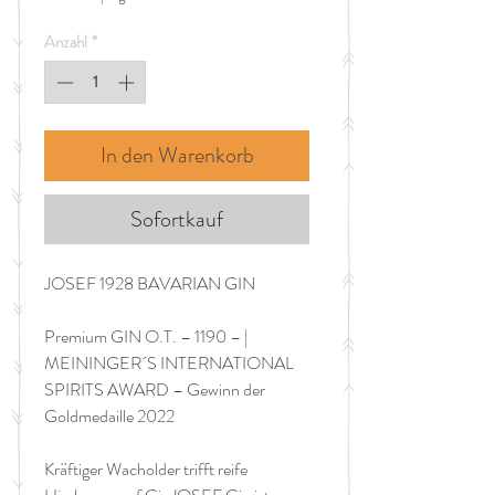
pro
1
Anzahl
*
Liter
In den Warenkorb
Sofortkauf
JOSEF 1928 BAVARIAN GIN
Premium GIN O.T. – 1190 – |
MEININGER´S INTERNATIONAL
SPIRITS AWARD – Gewinn der
Goldmedaille 2022
Kräftiger Wacholder trifft reife