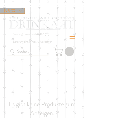
EUR (€)
Versandkostenfrei ab € 150 (Ö)
Lieferung binnen max. 5 Werktagen
Es gibt keine Produkte zum
Anzeigen.