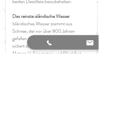
beiden Destillate beizubehalten.
Das reinste isländische Wasser
Isländisches Wasser stammt aus
Schnee, der vor über 800 Jahren
gefallen ist. Das geschmolzene Eis
sickert dann durch Hunderte von
Metern Vulkangestein und filtert fast
den gesamten Mineralgehalt heraus, bis
es sich schließlich in tiefen
unterirdischen Grundwasserleitern
ansammelt.
Inhalt: 0,70l
Alkoholgehalt: 45,2%
GTIN: 698929000319
Hersteller