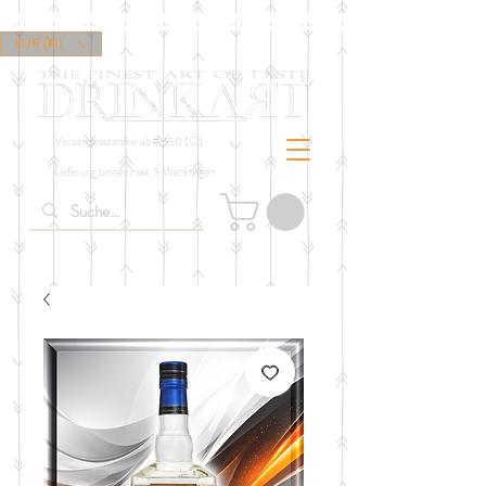
EUR (€)
Versandkostenfrei ab € 150 (Ö)
Lieferung binnen max. 5 Werktagen