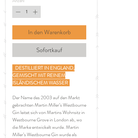
Anzahl
*
Liter
In den Warenkorb
Sofortkauf
DESTILLIERT IN ENGLAND,
GEMISCHT MIT REINEM
ISLÄNDISCHEM WASSER
Der Name des 2003 auf den Markt
gebrachten Martin Miller’s Westbourne
Gin leitet sich von Martins Wohnsitz in
Westbourne Grove in London ab, wo
die Marke entwickelt wurde. Martin
Miller’s Westbourne Gin wurde als