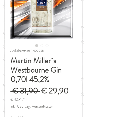
Artikelnummer: FN02025
Martin Miller´s
Westbourne Gin
0,70l 45,2%
Standardpreis
Sale-
 € 31,90 
€ 29,90
Preis
€ 42,71
/
1l
€ 42,71
inkl. USt
|
zzgl. Versandkosten
pro
1