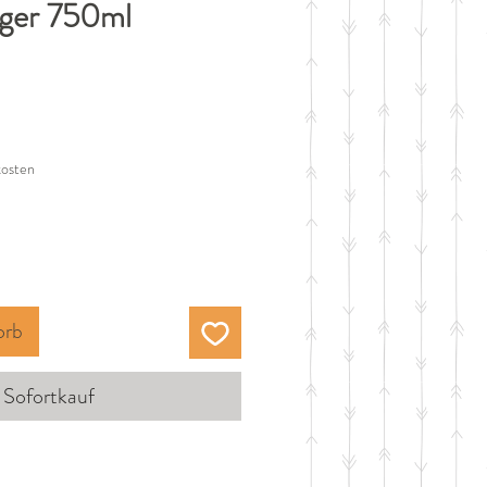
iger 750ml
eis
kosten
orb
Sofortkauf