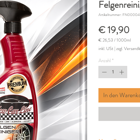
Felgenrein
Artikelnummer: FN00004
Pr
€ 19,90
€ 26,53
/
1000ml
€ 26,53
inkl. USt
|
zzgl. Versand
pro
1000
Anzahl
*
Milliliter
In den Warenk