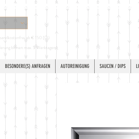
sandkostenfrei ab € 150 (Ö)
ferung binnen max. 5 Werktagen
BESONDERE(S) ANFRAGEN
AUTOREINIGUNG
SAUCEN / DIPS
L