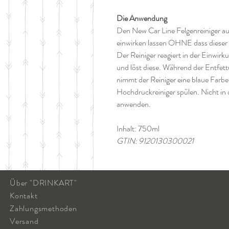
Die Anwendung
Den New Car Line Felgenreiniger au
einwirken lassen OHNE dass dieser 
Der Reiniger reagiert in der Einwir
und löst diese. Während der Entfet
nimmt der Reiniger eine blaue Farbe
Hochdruckreiniger spülen. Nicht in
anwenden.
Inhalt: 750ml
GTIN: 9120130300021
Über "DRINKART"
Kontakt
Zahlungsmethoden
Versand