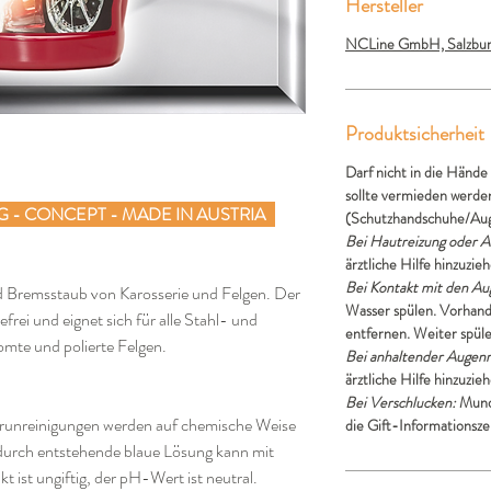
Hersteller
NCLine GmbH, Salzburg
Produktsicherheit
Darf nicht in die Händ
sollte vermieden werde
G - CONCEPT - MADE IN AUSTRIA
(Schutzhandschuhe/Aug
Bei Hautreizung oder A
ärztliche Hilfe hinzuzie
Bei Kontakt mit den Au
d Bremsstaub von Karosserie und Felgen. Der
Wasser spülen. Vorhand
frei und eignet sich für alle Stahl- und
entfernen. Weiter spüle
omte und polierte Felgen.
Bei anhaltender Augenr
ärztliche Hilfe hinzuzie
Bei Verschlucken:
Mund
erunreinigungen werden auf chemische Weise
die Gift-Informationsze
durch entstehende blaue Lösung kann mit
 ist ungiftig, der pH-Wert ist neutral.