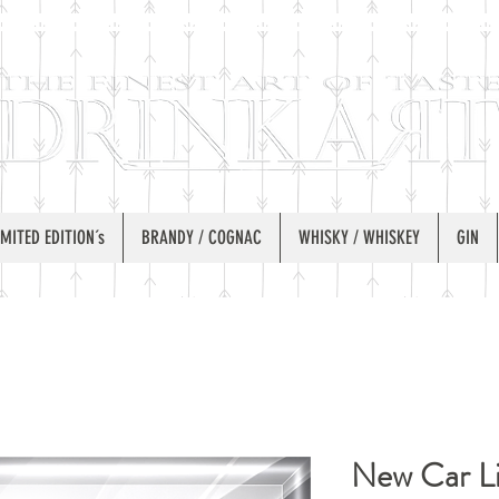
IMITED EDITION´s
BRANDY / COGNAC
WHISKY / WHISKEY
GIN
New Car L