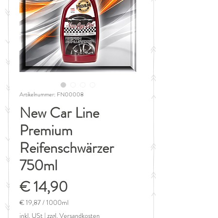
Artikelnummer: FN00008
New Car Line
Premium
Reifenschwärzer
750ml
Preis
€ 14,90
€ 19,87
/
1000ml
€ 19,87
inkl. USt
|
zzgl. Versandkosten