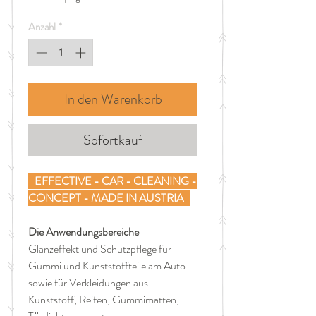
pro
1000
Anzahl
*
Milliliter
In den Warenkorb
Sofortkauf
EFFECTIVE - CAR - CLEANING -
CONCEPT - MADE IN AUSTRIA
Die Anwendungsbereiche
Glanzeffekt und Schutzpflege für
Gummi und Kunststoffteile am Auto
sowie für Verkleidungen aus
Kunststoff, Reifen, Gummimatten,