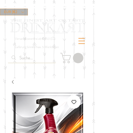
EUR (€)
Versandkostenfrei ab € 150 (Ö)
Lieferung binnen max. 5 Werktagen