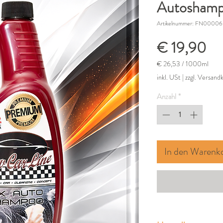
Autosham
Artikelnummer: FN00006
Pr
€ 19,90
€ 26,53
/
1000ml
€ 26,53
inkl. USt
|
zzgl. Versand
pro
1000
Anzahl
*
Milliliter
In den Warenk