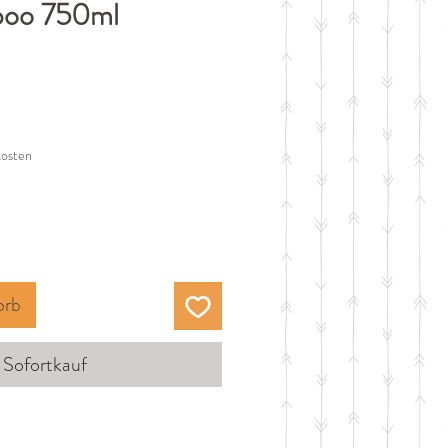
poo 750ml
eis
kosten
orb
Sofortkauf