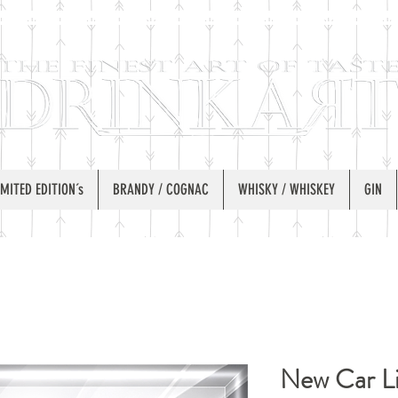
IMITED EDITION´s
BRANDY / COGNAC
WHISKY / WHISKEY
GIN
New Car L