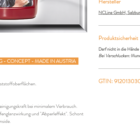
Hersteller
NCLine GmbH, Salzburg
Produktsicherheit
Darf nicht in die Hände
Bei Verschlucken:
Mund
G - CONCEPT - MADE IN AUSTRIA
GTIN: 91201303
ststoffoberflächen.
Reinigungskraft bei minimalem Verbrauch.
efenglanzwirkung und "Abperleffekt". Schont
nside.