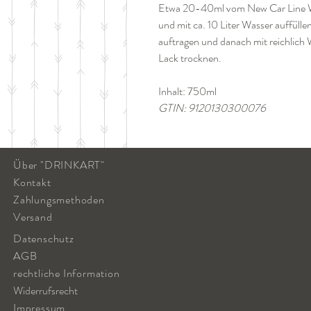
Etwa 20-40ml vom New Car Line 
und mit ca. 10 Liter Wasser auffü
auftragen und danach mit reichlich
Lack trocknen.
Inhalt: 750ml
GTIN: 9120130300076
Über "DRINKART"
Kontakt
Zahlungsmethoden
Versand
Datenschutz
AGB
rechtliche Information
Widerrufsrecht
Impressum