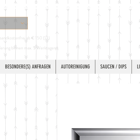
sandkostenfrei ab € 150 (Ö)
ferung binnen max. 5 Werktagen
BESONDERE(S) ANFRAGEN
AUTOREINIGUNG
SAUCEN / DIPS
L