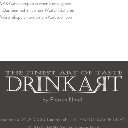
WAX Autoshampoo in einen Eimer geben
llen. Das Gemisch mit einem (Auto-)Schamm
 Wasser abspülen und einem Autotuch den
by Florian Nindl
Eschenau 24, A-5660 Taxenbach, Tel.: +43 (0) 676 48 13 541
© 2026 DRINKART by Florian Nindl