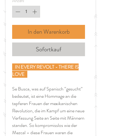
Anzahl
*
Liter
In den Warenkorb
Sofortkauf
IN EVERY REVOLT - THERE IS
LOVE
Se Busca, was auf Spanisch “gesucht”
bedeutet, ist eine Hommage an die
tapferen Frauen der mexikanischen
Revolution, die im Kampf um eine neue
Verfassung Seite an Seite mit Männern
standen. So kompromisslos wie der
Mezcal – diese Frauen waren die