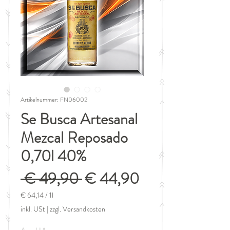
Artikelnummer: FN06002
Se Busca Artesanal
Mezcal Reposado
0,70l 40%
Standardpreis
Sale-
 € 49,90 
€ 44,90
Preis
€ 64,14
/
1l
€ 64,14
inkl. USt
|
zzgl. Versandkosten
pro
1