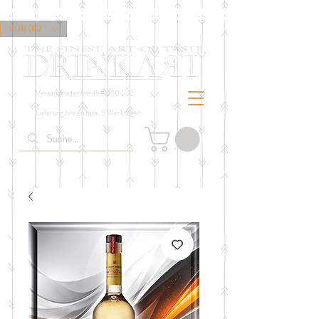
EUR (€)
Versandkostenfrei ab € 150 (Ö)
Lieferung binnen max. 5 Werktagen