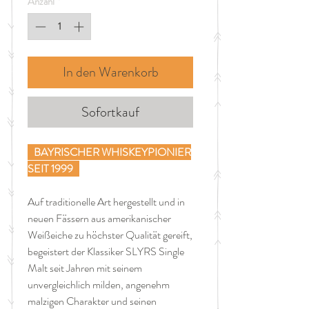
Anzahl
*
Liter
In den Warenkorb
Sofortkauf
BAYRISCHER WHISKEYPIONIER
SEIT 1999
Auf traditionelle Art hergestellt und in
neuen Fässern aus amerikanischer
Weißeiche zu höchster Qualität gereift,
begeistert der Klassiker SLYRS Single
Malt seit Jahren mit seinem
unvergleichlich milden, angenehm
malzigen Charakter und seinen