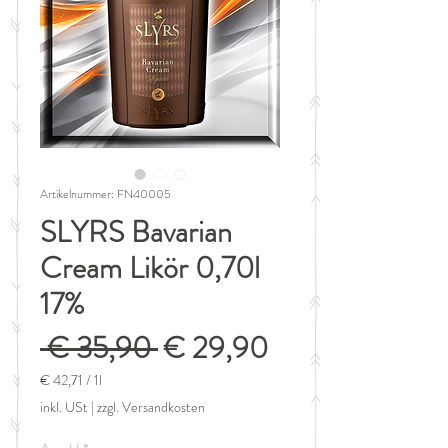
Artikelnummer: FN40005
SLYRS Bavarian
Cream Likör 0,70l
17%
Standardpreis
Sale-
 € 35,90 
€ 29,90
Preis
€ 42,71
/
1l
€ 42,71
inkl. USt
|
zzgl. Versandkosten
pro
1