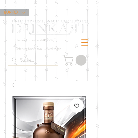
EUR (€)
Versandkostenfrei ab € 150 (Ö)
Lieferung binnen max. 5 Werktagen