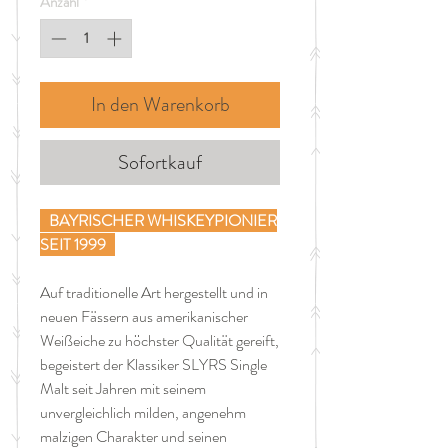
Anzahl
*
Liter
In den Warenkorb
Sofortkauf
BAYRISCHER WHISKEYPIONIER
SEIT 1999
Auf traditionelle Art hergestellt und in
neuen Fässern aus amerikanischer
Weißeiche zu höchster Qualität gereift,
begeistert der Klassiker SLYRS Single
Malt seit Jahren mit seinem
unvergleichlich milden, angenehm
malzigen Charakter und seinen