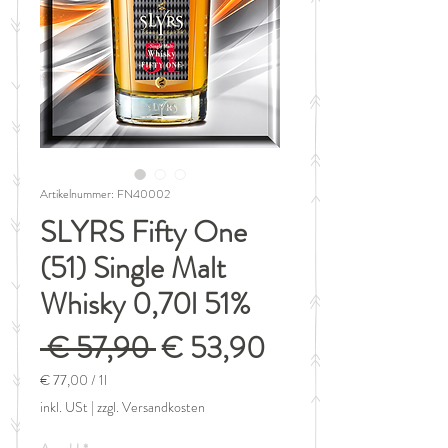
Artikelnummer: FN40002
SLYRS Fifty One
(51) Single Malt
Whisky 0,70l 51%
Standardpreis
Sale-
 € 57,90 
€ 53,90
Preis
€ 77,00
/
1l
€ 77,00
inkl. USt
|
zzgl. Versandkosten
pro
1