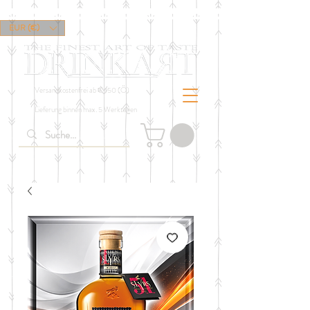
EUR (€)
Versandkostenfrei ab € 150 (Ö)
Lieferung binnen max. 5 Werktagen