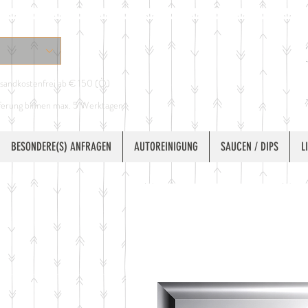
sandkostenfrei ab € 150 (Ö)
ferung binnen max. 5 Werktagen
BESONDERE(S) ANFRAGEN
AUTOREINIGUNG
SAUCEN / DIPS
L