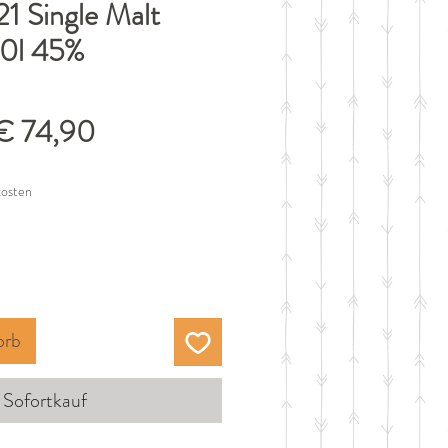
21 Single Malt
70l 45%
tandardpreis
Sale-
€ 74,90
Preis
kosten
orb
Sofortkauf