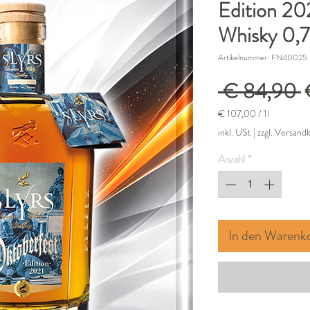
Edition 20
Whisky 0,
Artikelnummer: FN40025
S
 € 84,90 
€ 107,00
/
1l
€ 107,00
inkl. USt
|
zzgl. Versand
pro
1
Anzahl
*
Liter
In den Warenk