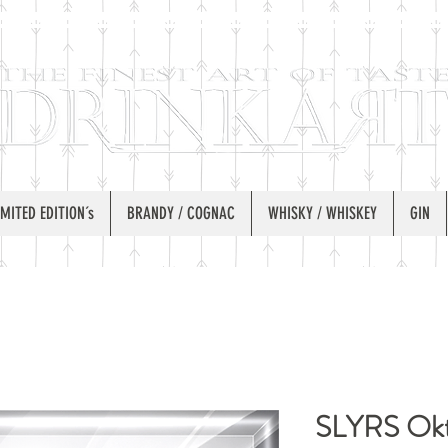
IMITED EDITION´s
BRANDY / COGNAC
WHISKY / WHISKEY
GIN
SLYRS Okt