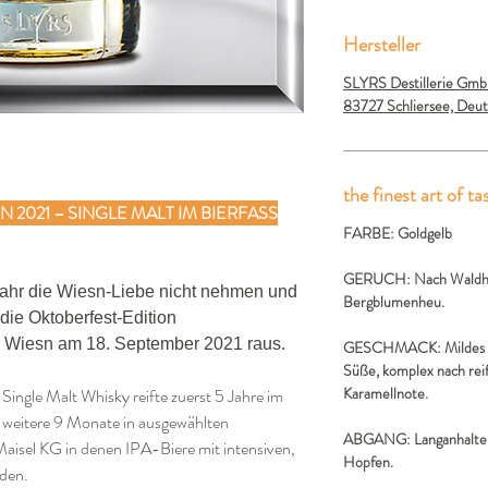
Hersteller
SLYRS Destillerie GmbH
83727 Schliersee, Deut
the finest art of ta
 2021 – SINGLE MALT IM BIERFASS
FARBE:
Goldgelb
GERUCH:
Nach Waldh
ahr die Wiesn-Liebe nicht nehmen und
Bergblumenheu.
die Oktoberfest-Edition
7. Wiesn am 18. September 2021 raus.
GESCHMACK:
Mildes
Süße, komplex nach reif
Karamellnote.
 Single Malt Whisky reifte zuerst 5 Jahre im
eitere 9 Monate in ausgewählten
ABGANG:
Langanhalte
Maisel KG in denen IPA-Biere mit intensiven,
Hopfen.
den.