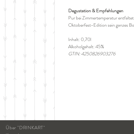
Degustation & Empfehlungen
Pur bei Zimmertemperatur entfaltet
Oktoberfest-Edition sein ganzes B
Inhalt: 0,70l
Alkoholgehalt: 45%
GTIN: 4250826903276
Über "DRINKART"