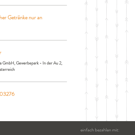
her Getränke nur an
r
a GmbH, Gewerbepark - In der Au 2,
sterreich
903276
einfach bezahlen mit: