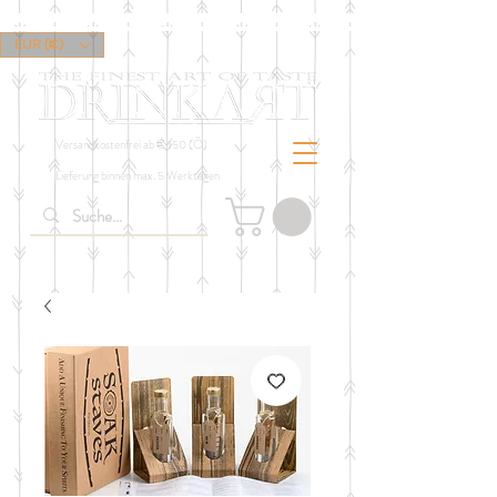
EUR (€)
Versandkostenfrei ab € 150 (Ö)
Lieferung binnen max. 5 Werktagen