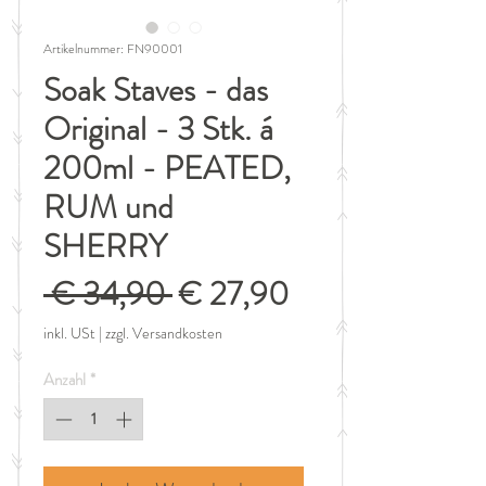
Artikelnummer: FN90001
Soak Staves - das
Original - 3 Stk. á
200ml - PEATED,
RUM und
SHERRY
Standardpreis
Sale-
 € 34,90 
€ 27,90
Preis
inkl. USt
|
zzgl. Versandkosten
Anzahl
*