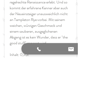
regelrechte Renaissance erlebt. Und so
kommt der erfahrene Kenner aber auch
der Neueinsteiger unausweichlich nicht
an Templeton Rye vorbei. Mit seinem
weichen, würzigen Geschmack und
einem sauberen, ausgeglichenen
Abgang ist es kein Wunder, dass er "the
good stuff" genannt wird.
Inhalt: 0,70l
Alkoholgehalt: 40%
GTIN: 720815920835
Hersteller
Templeton Rye, 209 E 3rd St, Templeton,
the finest art of taste
IA 51463, USA
AROMA:
Trocken und grasig mit
Verkauf alkoholischer Getränke nur
Weihnachtsgewürz.