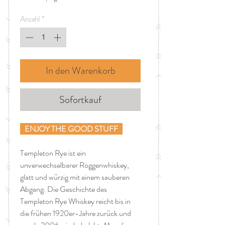
pro
1
Anzahl
*
Liter
In den Warenkorb
Sofortkauf
ENJOY THE GOOD STUFF
Templeton Rye ist ein
unverwechselbarer Roggenwhiskey,
glatt und würzig mit einem sauberen
Abgang. Die Geschichte des
Templeton Rye Whiskey reicht bis in
die frühen 1920er-Jahre zurück und