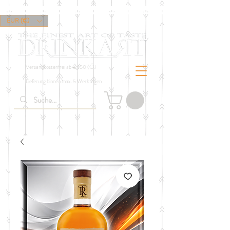
EUR (€)
Versandkostenfrei ab € 150 (Ö)
Lieferung binnen max. 5 Werktagen