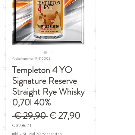
Artikelnummer: FN10003
Templeton 4 YO
Signature Reserve
Straight Rye Whisky
0,70l 40%
Standardpreis
Sale-
 € 29,90 
€ 27,90
Preis
€ 39,86
/
1l
€ 39,86
inkl. USt
|
zzgl. Versandkosten