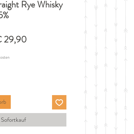
raight Rye Whisky
75%
tandardpreis
Sale-
 29,90
Preis
kosten
orb
Sofortkauf