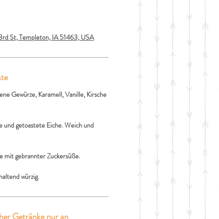
3rd St, Templeton, IA 51463, USA
ste
ene Gewürze, Karamell, Vanille, Kirsche
 und getoastete Eiche. Weich und
he mit gebrannter Zuckersüße.
altend würzig.
her Getränke nur an