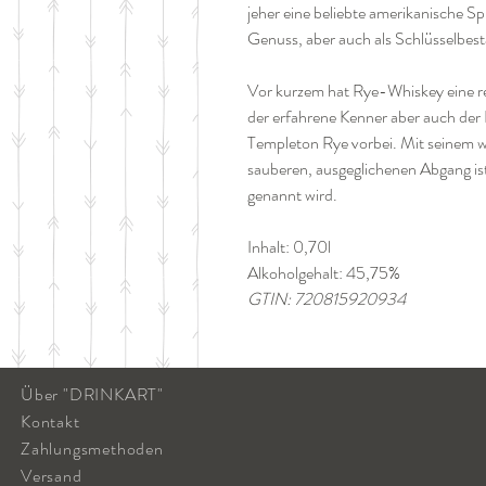
jeher eine beliebte amerikanische Sp
Genuss, aber auch als Schlüsselbest
Vor kurzem hat Rye-Whiskey eine r
der erfahrene Kenner aber auch der 
Templeton Rye vorbei. Mit seinem 
sauberen, ausgeglichenen Abgang ist
genannt wird.
Inhalt: 0,70l
Alkoholgehalt: 45,75%
GTIN: 720815920934
Über "DRINKART"
Kontakt
Zahlungsmethoden
Versand