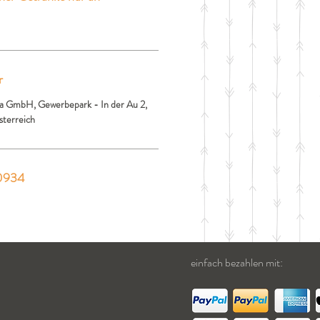
r
a GmbH, Gewerbepark - In der Au 2,
sterreich
0934
einfach bezahlen mit: