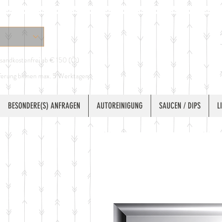
sandkostenfrei ab € 150 (Ö)
ferung binnen max. 5 Werktagen
BESONDERE(S) ANFRAGEN
AUTOREINIGUNG
SAUCEN / DIPS
L