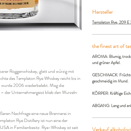
Hersteller
Templeton Rye, 209 E 
the finest art of ta
AROMA:
Blumig, trock
und grüner Apfel.
barer Roggenwhiskey, glatt und würzig mit
GESCHMACK:
Früchte
hte des Templeton Rye Whiskey reicht bis in
geschmeidig im Mund.
d wurde 2006 wiederbelebt. Mag die
 – der Unternehmergeist blieb den Wurzeln
KÖRPER:
Kräftige Eic
ABGANG:
Lang und anh
ßeren Nachfrage eine neue Brennerei in
pleton Rye Distillery ist nun eine der
USA in Familienbesitz. Rye-Whiskey ist seit
Verkauf alkoholisc