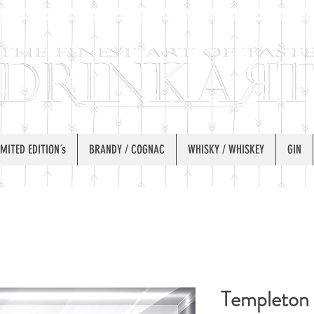
IMITED EDITION´s
BRANDY / COGNAC
WHISKY / WHISKEY
GIN
Templeton 