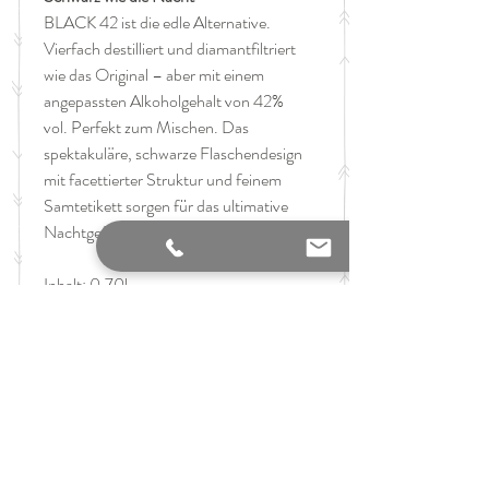
BLACK 42 ist die edle Alternative.
Vierfach destilliert und diamantfiltriert
wie das Original – aber mit einem
angepassten Alkoholgehalt von 42%
vol. Perfekt zum Mischen. Das
spektakuläre, schwarze Flaschendesign
mit facettierter Struktur und feinem
Samtetikett sorgen für das ultimative
Nachtgefühl.
Inhalt: 0,70l
Alkoholgehalt: 42%
GTIN: 4007675050008
Website Hersteller
THREE SIXTY GmbH, Havelchaussee 162,
the finest art of taste
D-14055 Berlin