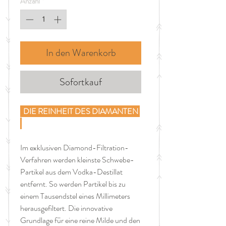
Anzahl
*
Liter
In den Warenkorb
Sofortkauf
DIE REINHEIT DES DIAMANTEN
Im exklusiven Diamond-Filtration-
Verfahren werden kleinste Schwebe-
Partikel aus dem Vodka-Destillat
entfernt. So werden Partikel bis zu
einem Tausendstel eines Millimeters
herausgefiltert. Die innovative
Grundlage für eine reine Milde und den