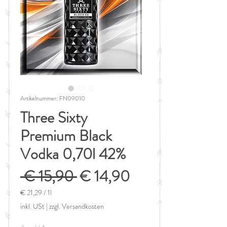
Artikelnummer: FN09010
Three Sixty
Premium Black
Vodka 0,70l 42%
Standardpreis
Sale-
 € 15,90 
€ 14,90
Preis
€ 21,29
/
1l
€ 21,29
inkl. USt
|
zzgl. Versandkosten
pro
1