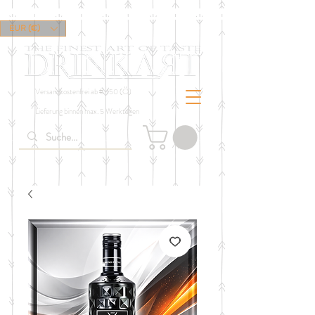
EUR (€)
Versandkostenfrei ab € 150 (Ö)
Lieferung binnen max. 5 Werktagen